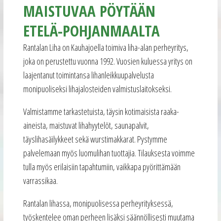
MAISTUVAA PÖYTÄÄN
ETELÄ-POHJANMAALTA
Rantalan Liha on Kauhajoella toimiva liha-alan perheyritys,
joka on perustettu vuonna 1992. Vuosien kuluessa yritys on
laajentanut toimintansa lihanleikkuupalvelusta
monipuoliseksi lihajalosteiden valmistuslaitokseksi.
Valmistamme tarkastetuista, täysin kotimaisista raaka-
aineista, maistuvat lihahyytelöt, saunapalvit,
täyslihasäilykkeet sekä wurstimakkarat. Pystymme
palvelemaan myös luomulihan tuottajia. Tilauksesta voimme
tulla myös erilaisiin tapahtumiin, vaikkapa pyörittämään
varrassikaa.
Rantalan lihassa, monipuolisessa perheyrityksessä,
työskentelee oman perheen lisäksi säännöllisesti muutama