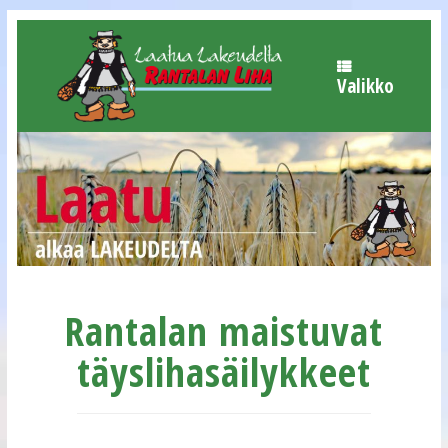
Skip
to
content
Valikko
Rantalan maistuvat
täyslihasäilykkeet